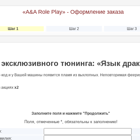
«A&A Role Play» - Оформление заказа
Шаг 1
Шаг 2
Шаг 3
эксклюзивного тюнинга: «Язык дра
т-код и у Вашей машины появится пламя из выхлопных. Неповторимая феерия 
в акциях
х2
Заполните поля и нажмите "Продолжить"
Поля, отмеченные *, обязательны к заполнению!
:
илия: